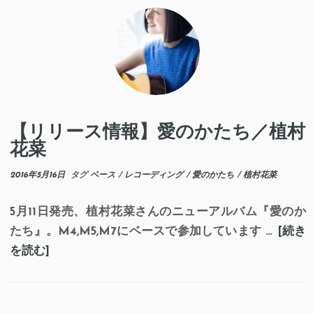
【リリース情報】愛のかたち／植村
花菜
2016年5月16日
タグ
ベース
/
レコーディング
/
愛のかたち
/
植村花菜
5月11日発売、植村花菜さんのニューアルバム『愛のか
たち』。M4,M5,M7にベースで参加しています …
[続き
を読む]