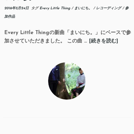
ッ
2016年5月24日
タグ
Every Little Thing
/
まいにち。
/
レコーディング
/
参
プ
加作品
Every Little Thingの新曲「まいにち。」にベースで参
加させていただきました。 この曲 …
[続きを読む]