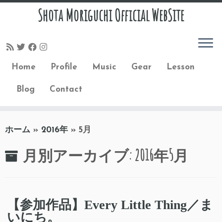
Shota Moriguchi Official WebSite
Home
Profile
Music
Gear
Lesson
Blog
Contact
コ
ホーム
»
2016年
»
5月
ン
テ
月別アーカイブ:
2016年5月
ン
ツ
へ
ス
【参加作品】Every Little Thing／ま
キ
いにち。